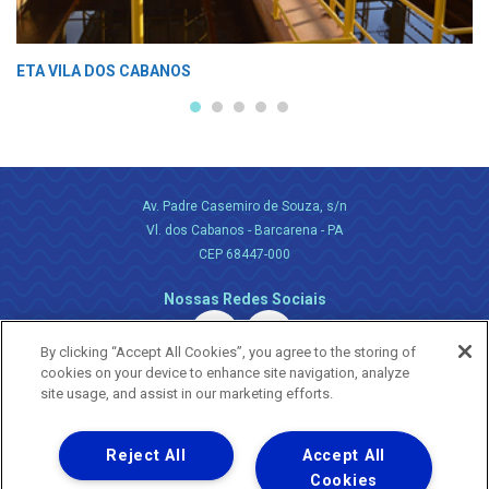
ETA VILA DOS CABANOS
Av. Padre Casemiro de Souza, s/n
Vl. dos Cabanos - Barcarena - PA
CEP 68447-000
Nossas Redes Sociais
By clicking “Accept All Cookies”, you agree to the storing of
cookies on your device to enhance site navigation, analyze
site usage, and assist in our marketing efforts.
Reject All
Accept All
Uma empresa
Copyright ® 2026 - Todos os Direitos Reservados.
Cookies