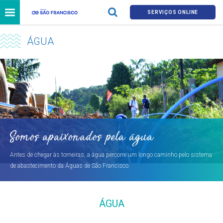
SERVIÇOS ONLINE
ÁGUA
Somos apaixonados pela água
Antes de chegar às torneiras, a água percorre um longo caminho pelo sistema
de abastecimento da Águas de São Francisco.
ÁGUA