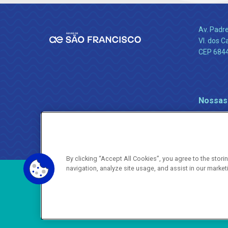
Av. Padr
Vl. dos C
CEP 684
Nossas
By clicking “Accept All Cookies”, you agree to the stor
navigation, analyze site usage, and assist in our market