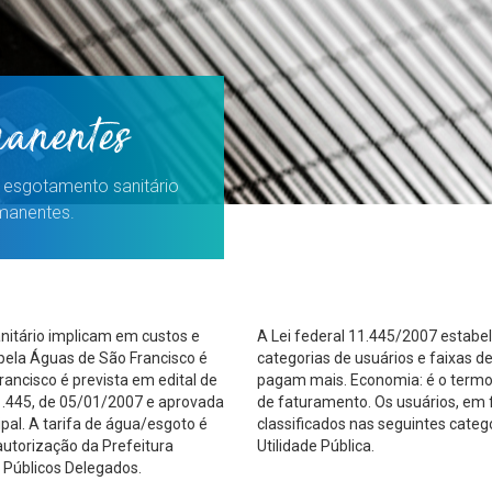
manentes
 esgotamento sanitário
manentes.
nitário implicam em custos e
A Lei federal 11.445/2007 estabe
pela Águas de São Francisco é
categorias de usuários e faixas
rancisco é prevista em edital de
pagam mais. Economia: é o termo
11.445, de 05/01/2007 e aprovada
de faturamento. Os usuários, em
pal. A tarifa de água/esgoto é
classificados nas seguintes categor
autorização da Prefeitura
Utilidade Pública.
 Públicos Delegados.