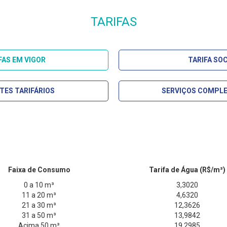
TARIFAS
FAS EM VIGOR
TARIFA SOC
TES TARIFÁRIOS
SERVIÇOS COMPL
Faixa de Consumo
Tarifa de Água (R$/m³)
0 a 10 m³
3,3020
11 a 20 m³
4,6320
21 a 30 m³
12,3626
31 a 50 m³
13,9842
Acima 50 m³
19,2985