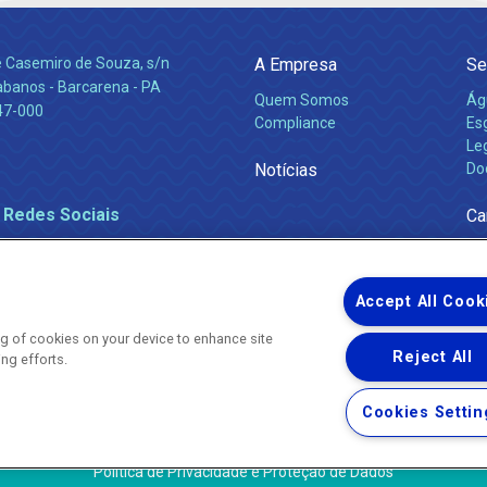
e Casemiro de Souza, s/n
A Empresa
Se
abanos - Barcarena - PA
Quem Somos
Ág
47-000
Compliance
Es
Leg
Notícias
Do
 Redes Sociais
Ca
Accept All Cook
ing of cookies on your device to enhance site
Reject All
ing efforts.
Uma empresa
Copyright ® 2026 - Todos os Direitos Reservados.
Nossa natureza movimenta a vida
Cookies Settin
Termos Gerais de Uso de Sites e Aplicativos
Política de Privacidade e Proteção de Dados