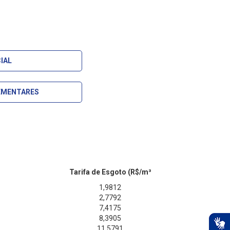
IAL
EMENTARES
Tarifa de Esgoto (R$/m³
1,9812
2,7792
7,4175
8,3905
11,5791