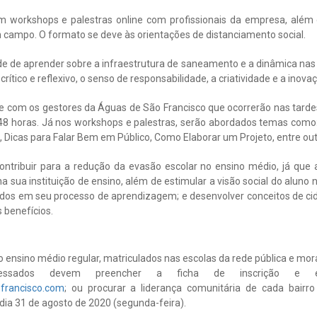
m workshops e palestras online com profissionais da empresa, além 
campo. O formato se deve às orientações de distanciamento social.
de de aprender sobre a infraestrutura de saneamento e a dinâmica nas
tico e reflexivo, o senso de responsabilidade, a criatividade e a inova
e com os gestores da Águas de São Francisco que ocorrerão nas tardes 
 48 horas. Já nos workshops e palestras, serão abordados temas como
 Dicas para Falar Bem em Público, Como Elaborar um Projeto, entre out
ontribuir para a redução da evasão escolar no ensino médio, já que a
a sua instituição de ensino, além de estimular a visão social do aluno n
os em seu processo de aprendizagem; e desenvolver conceitos de cida
 benefícios.
o ensino médio regular, matriculados nas escolas da rede pública e mo
ressados devem preencher a ficha de inscrição e 
francisco.com
; ou procurar a liderança comunitária de cada bairro 
dia 31 de agosto de 2020 (segunda-feira).