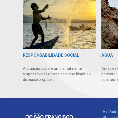
RESPONSABILIDADE SOCIAL
ÁGUA
A atuação social e ambientalmente
Antes de 
responsável faz parte da nossa história e
percorre 
do nosso propósito.
abastecim
Av. Padr
Vl. dos C