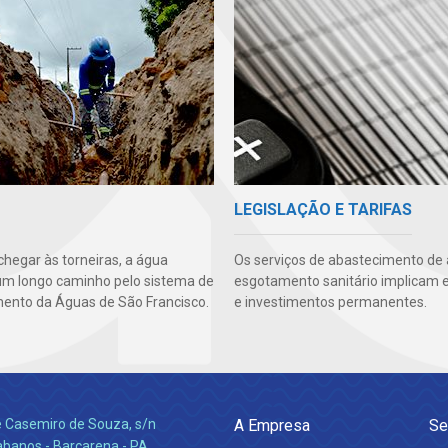
LEGISLAÇÃO E TARIFAS
chegar às torneiras, a água
Os serviços de abastecimento de
um longo caminho pelo sistema de
esgotamento sanitário implicam 
ento da Águas de São Francisco.
e investimentos permanentes.
e Casemiro de Souza, s/n
A Empresa
Se
abanos - Barcarena - PA