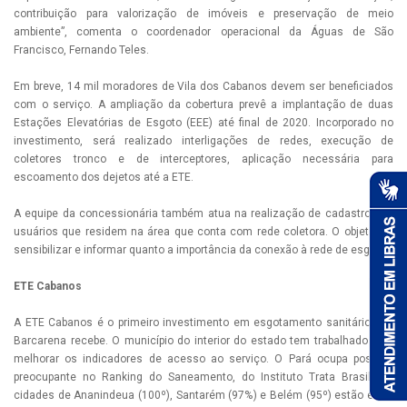
contribuição para valorização de imóveis e preservação de meio
ambiente”, comenta o coordenador operacional da Águas de São
Francisco, Fernando Teles.
Em breve, 14 mil moradores de Vila dos Cabanos devem ser beneficiados
com o serviço. A ampliação da cobertura prevê a implantação de duas
Estações Elevatórias de Esgoto (EEE) até final de 2020. Incorporado no
investimento, será realizado interligações de redes, execução de
coletores tronco e de interceptores, aplicação necessária para
escoamento dos dejetos até a ETE.
A equipe da concessionária também atua na realização de cadastro dos
usuários que residem na área que conta com rede coletora. O objetivo é
sensibilizar e informar quanto a importância da conexão à rede de esgoto.
ETE Cabanos
A ETE Cabanos é o primeiro investimento em esgotamento sanitário que
Barcarena recebe. O município do interior do estado tem trabalhado para
melhorar os indicadores de acesso ao serviço. O Pará ocupa posição
preocupante no Ranking do Saneamento, do Instituto Trata Brasil. As
cidades de Ananindeua (100º), Santarém (97%) e Belém (95º) estão entre