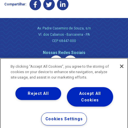
Compartilhar:
Av. Padre Casemiro de Souza, s/n
Vl. dos Cabanos - Barcarena - PA
CEP 68447-000
Nossas Redes Sociais
By clicking “Accept All Cookies”, you agree to the storing of
cookies on your device to enhance site navigation, analyze
site usage, and assist in our marketing efforts.
Reject All
Accept All
Uma empresa
Copyright ® 2026 - Todos os Direitos Reservados.
Cookies
Nossa natureza movimenta a vida
Termos Gerais de Uso de Sites e Aplicativos
Cookies Settings
Política de Privacidade e Proteção de Dados