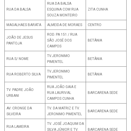
RUA DA BALSA
RUA DA BALSA
ESQUINA COM RUA
ZITA CUNHA
SOUZA MONTEIRO
MAGALHAES BARATA
ALMEIDA DE MORAES
CENTRO
ROD. PA 151 / RUA
JOÃO DE JESUS
SÃO JOSÉ DOS
BETÂNIA
PANTOJA
CAMPOS
TV.JERONIMO
RUA S/ NOME
BETÂNIA
PIMENTEL
TV.JERONIMO
RUA ROBERTO SILVA
BETÂNIA
PIMENTEL
RUA JOÃO GAIA E
TV. PADRE JOÃO
RUA LAURIVAL
BARCARENA SEDE
URBANI
CAMPOS CUNHA
AV. CRONGE DA
TV. DA MATRIZ E TV.
BARCARENA SEDE
SILVEIRA
JERONIMO PIMENTEL
TV. JOSÉ JOAQUIM DA
RUA LAMEIRA
SILVA JÚNIOR E TV.
BARCARENA SEDE