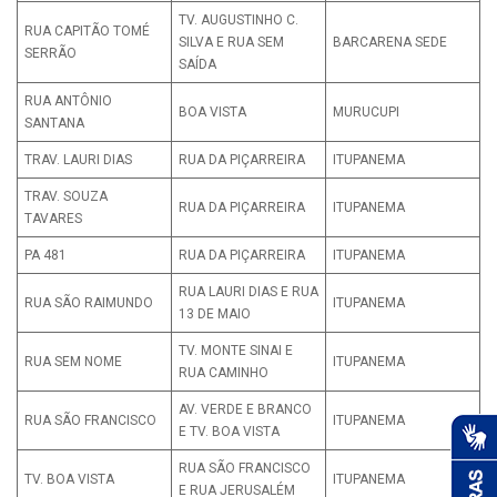
TV. AUGUSTINHO C.
RUA CAPITÃO TOMÉ
SILVA E RUA SEM
BARCARENA SEDE
SERRÃO
SAÍDA
RUA ANTÔNIO
BOA VISTA
MURUCUPI
SANTANA
TRAV. LAURI DIAS
RUA DA PIÇARREIRA
ITUPANEMA
TRAV. SOUZA
RUA DA PIÇARREIRA
ITUPANEMA
TAVARES
PA 481
RUA DA PIÇARREIRA
ITUPANEMA
RUA LAURI DIAS E RUA
RUA SÃO RAIMUNDO
ITUPANEMA
13 DE MAIO
TV. MONTE SINAI E
RUA SEM NOME
ITUPANEMA
RUA CAMINHO
AV. VERDE E BRANCO
RUA SÃO FRANCISCO
ITUPANEMA
E TV. BOA VISTA
RUA SÃO FRANCISCO
TV. BOA VISTA
ITUPANEMA
E RUA JERUSALÉM