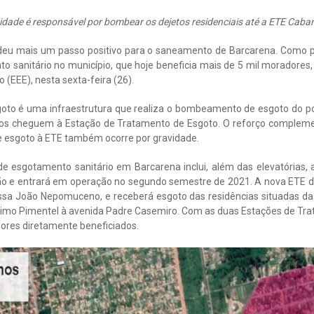
idade é responsável por bombear os dejetos residenciais até a ETE Caba
deu mais um passo positivo para o saneamento de Barcarena. Como p
o sanitário no município, que hoje beneficia mais de 5 mil moradores,
 (EEE), nesta sexta-feira (26).
goto é uma infraestrutura que realiza o bombeamento de esgoto do p
etos cheguem à Estação de Tratamento de Esgoto. O reforço compleme
e esgoto à ETE também ocorre por gravidade.
de esgotamento sanitário em Barcarena inclui, além das elevatórias,
ão e entrará em operação no segundo semestre de 2021. A nova ETE de
ssa João Nepomuceno, e receberá esgoto das residências situadas da
nimo Pimentel à avenida Padre Casemiro. Com as duas Estações de Tra
ores diretamente beneficiados.