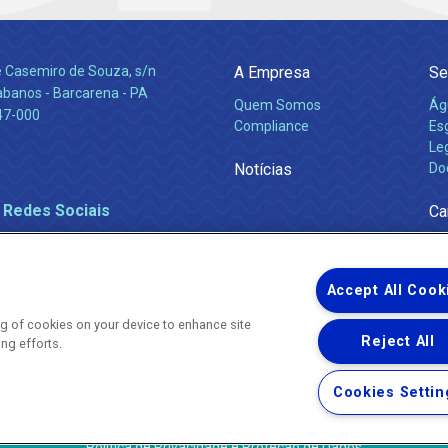
e Casemiro de Souza, s/n
A Empresa
Se
abanos - Barcarena - PA
Quem Somos
Ág
47-000
Compliance
Es
Leg
Notícias
Do
 Redes Sociais
Ca
Accept All Cook
ing of cookies on your device to enhance site
Reject All
ing efforts.
Uma empresa
Copyright ® 2026 - Todos os Direitos Reservados.
Nossa natureza movimenta a vida
Cookies Settin
Termos Gerais de Uso de Sites e Aplicativos
Política de Privacidade e Proteção de Dados