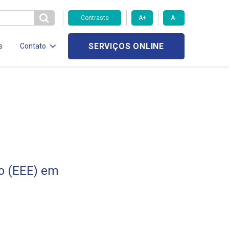
Contraste
A+
A-
SERVIÇOS ONLINE
s
Contato
to (EEE) em