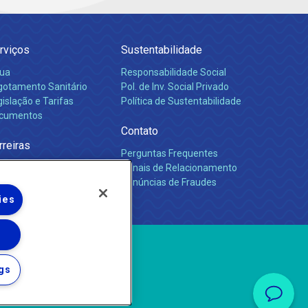
rviços
Sustentabilidade
ua
Responsabilidade Social
gotamento Sanitário
Pol. de Inv. Social Privado
islação e Tarifas
Política de Sustentabilidade
cumentos
Contato
rreiras
Perguntas Frequentes
Canais de Relacionamento
Denúncias de Fraudes
ies
gs