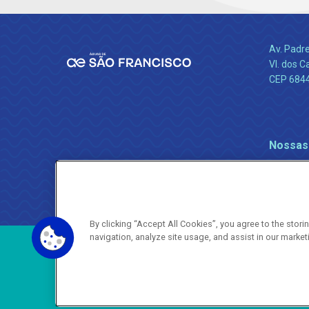
Av. Padr
Vl. dos C
CEP 684
Nossas
By clicking “Accept All Cookies”, you agree to the stor
navigation, analyze site usage, and assist in our market