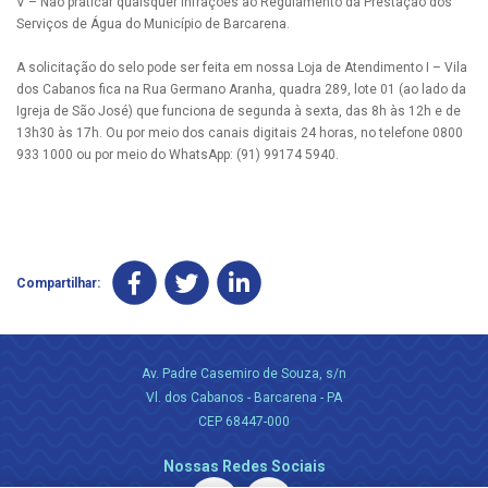
V – Não praticar quaisquer infrações ao Regulamento da Prestação dos
Serviços de Água do Município de Barcarena.
A solicitação do selo pode ser feita em nossa Loja de Atendimento I – Vila
dos Cabanos fica na Rua Germano Aranha, quadra 289, lote 01 (ao lado da
Igreja de São José) que funciona de segunda à sexta, das 8h às 12h e de
13h30 às 17h. Ou por meio dos canais digitais 24 horas, no telefone 0800
933 1000 ou por meio do WhatsApp: (91) 99174 5940.
Compartilhar:
Av. Padre Casemiro de Souza, s/n
Vl. dos Cabanos - Barcarena - PA
CEP 68447-000
Nossas Redes Sociais