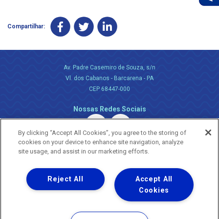
Compartilhar:
Av. Padre Casemiro de Souza, s/n
Vl. dos Cabanos - Barcarena - PA
CEP 68447-000
Nossas Redes Sociais
By clicking “Accept All Cookies”, you agree to the storing of
cookies on your device to enhance site navigation, analyze
site usage, and assist in our marketing efforts.
Reject All
Accept All
Uma empresa
Copyright ® 2026 - Todos os Direitos Reservados.
Cookies
Nossa natureza movimenta a vida
Termos Gerais de Uso de Sites e Aplicativos