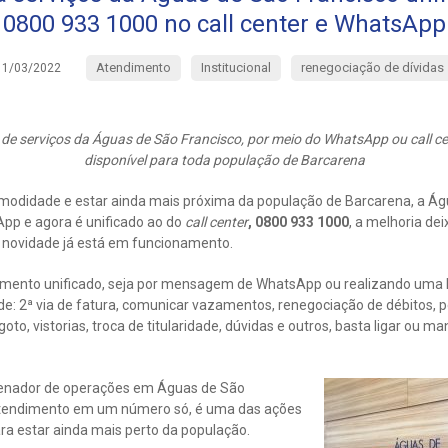
0800 933 1000 no call center e WhatsApp
Atendimento
Institucional
renegociação de dívidas
11/03/2022
s de serviços da Águas de São Francisco, por meio do WhatsApp ou call c
disponível para toda população de Barcarena
omodidade e estar ainda mais próxima da população de Barcarena, a Ág
p e agora é unificado ao do
call center
, 0800 933 1000
, a melhoria de
. A novidade já está em funcionamento.
imento unificado, seja por mensagem de WhatsApp ou realizando uma 
s de: 2ª via de fatura, comunicar vazamentos, renegociação de débitos, 
oto, vistorias, troca de titularidade, dúvidas e outros, basta ligar ou 
denador de operações em Águas de São
 atendimento em um número só, é uma das ações
ra estar ainda mais perto da população.