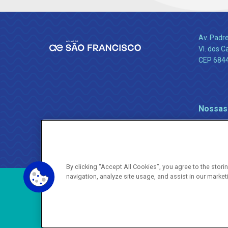
Av. Padr
Vl. dos C
CEP 684
Nossas
By clicking “Accept All Cookies”, you agree to the stor
navigation, analyze site usage, and assist in our market