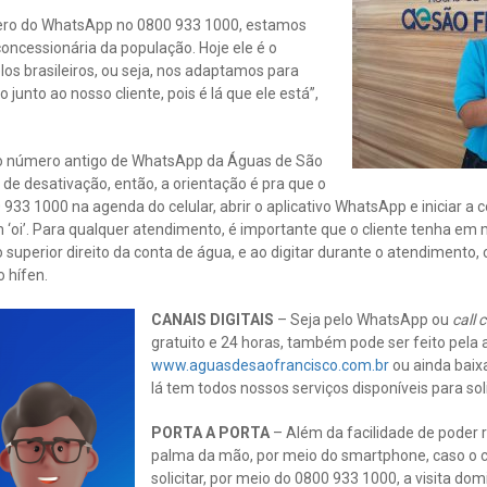
ero do WhatsApp no 0800 933 1000, estamos
oncessionária da população. Hoje ele é o
los brasileiros, ou seja, nos adaptamos para
unto ao nosso cliente, pois é lá que ele está”,
 o número antigo de WhatsApp da Águas de São
de desativação, então, a orientação é pra que o
 933 1000 na agenda do celular, abrir o aplicativo WhatsApp e iniciar a
 ‘oi’. Para qualquer atendimento, é importante que o cliente tenha e
 superior direito da conta de água, e ao digitar durante o atendimento,
 hífen.
CANAIS DIGITAIS
– Seja pelo WhatsApp ou
call 
gratuito e 24 horas, também pode ser feito pela ag
www.aguasdesaofrancisco.com.br
ou ainda baix
lá tem todos nossos serviços disponíveis para sol
PORTA A PORTA
– Além da facilidade de poder
palma da mão, por meio do smartphone, caso o cl
solicitar, por meio do 0800 933 1000, a visita dom