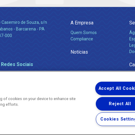
e Casemiro de Souza, s/n
A Empresa
Se
abanos - Barcarena - PA
Quem Somos
Ág
47-000
Compliance
Es
Leg
Notícias
Do
 Redes Sociais
Ca
Accept All Cook
ing of cookies on your device to enhance site
Reject All
ing efforts.
Uma empresa
Copyright ® 2026 - Todos os Direitos Reservados.
Nossa natureza movimenta a vida
Cookies Settin
Termos Gerais de Uso de Sites e Aplicativos