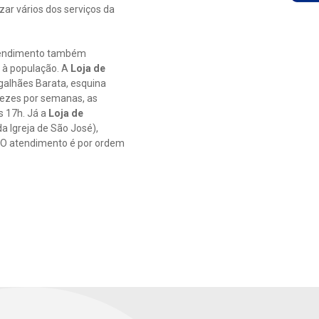
izar vários dos serviços da
atendimento também
 à população. A
Loja de
galhães Barata, esquina
vezes por semanas, as
s 17h. Já a
Loja de
da Igreja de São José),
. O atendimento é por ordem