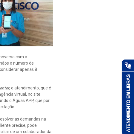
 conversa com a
m mãos o número de
 considerar apenas 8
center
, o atendimento, que é
ência virtual, no site
ando o Águas APP, que por
icitação.
 resolver as demandas na
iente precise, pode
iciliar de um colaborador da