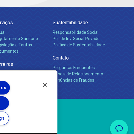
rviços
Sustentabilidade
ua
Responsabilidade Social
gotamento Sanitário
Pol. de Inv. Social Privado
islação e Tarifas
Política de Sustentabilidade
cumentos
Contato
rreiras
Perguntas Frequentes
Canais de Relacionamento
Denúncias de Fraudes
ies
gs