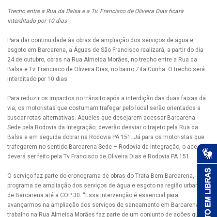
Trecho entre a Rua da Balsa e a Tv. Francisco de Oliveira Dias ficará
interditado por 10 dias
Para dar continuidade às obras de ampliação dos serviços de água e
esgoto em Barcarena, a Águas de São Francisco realizará, a partir do dia
24 de outubro, obras na Rua Almeida Morães, no trecho entre a Rua da
Balsa e Tv. Francisco de Oliveira Dias, no bairro Zita Cunha. O trecho será
interditado por 10 dias.
Para reduzir os impactos no trânsito após a interdição das duas faixas da
via, os motoristas que costumam trafegar pelo local serão orientados a
buscar rotas alternativas. Aqueles que desejarem acessar Barcarena
Sede pela Rodovia da Integração, deverão desviar o trajeto pela Rua da
Balsa e em seguida dobrar na Rodovia PA 151. Já para os motoristas que
trafegarem no sentido Barcarena Sede – Rodovia da Integração, o acesso
deverá ser feito pela Tv Francisco de Oliveira Dias e Rodovia PA 151.
O serviço faz parte do cronograma de obras do Trata Bem Barcarena,
programa de ampliação dos serviços de água e esgoto na região urbana
de Barcarena até a COP 30. “Essa intervenção é essencial para
avançarmos na ampliação dos serviços de saneamento em Barcarena. O
trabalho na Rua Almeida Morães faz parte de um conjunto de ações que