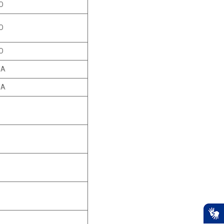
O
O
O
IA
IA