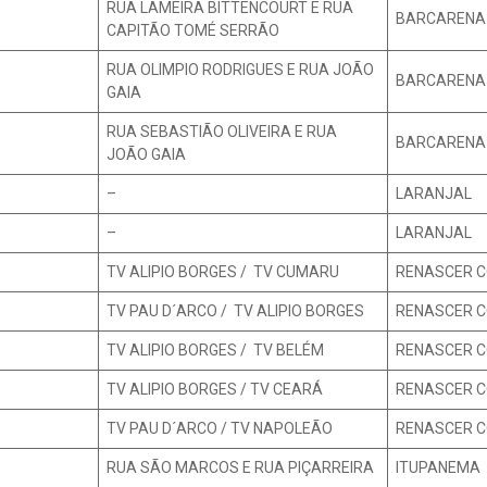
RUA LAMEIRA BITTENCOURT E RUA
BARCARENA
CAPITÃO TOMÉ SERRÃO
RUA OLIMPIO RODRIGUES E RUA JOÃO
BARCARENA
GAIA
RUA SEBASTIÃO OLIVEIRA E RUA
BARCARENA
JOÃO GAIA
–
LARANJAL
–
LARANJAL
TV ALIPIO BORGES / TV CUMARU
RENASCER C
TV PAU D´ARCO / TV ALIPIO BORGES
RENASCER C
TV ALIPIO BORGES / TV BELÉM
RENASCER C
TV ALIPIO BORGES / TV CEARÁ
RENASCER C
TV PAU D´ARCO / TV NAPOLEÃO
RENASCER C
RUA SÃO MARCOS E RUA PIÇARREIRA
ITUPANEMA