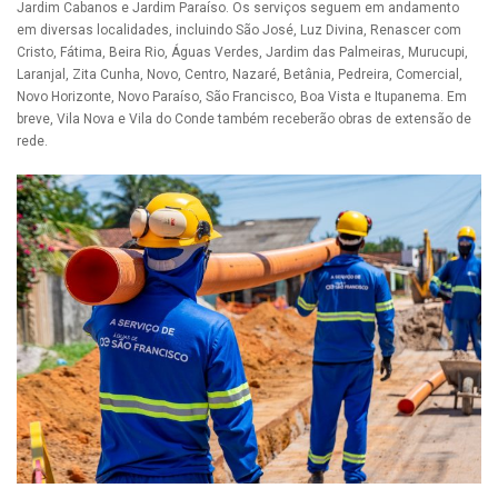
Jardim Cabanos e Jardim Paraíso. Os serviços seguem em andamento
em diversas localidades, incluindo São José, Luz Divina, Renascer com
Cristo, Fátima, Beira Rio, Águas Verdes, Jardim das Palmeiras, Murucupi,
Laranjal, Zita Cunha, Novo, Centro, Nazaré, Betânia, Pedreira, Comercial,
Novo Horizonte, Novo Paraíso, São Francisco, Boa Vista e Itupanema. Em
breve, Vila Nova e Vila do Conde também receberão obras de extensão de
rede.