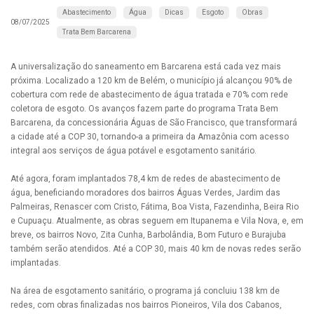
Abastecimento
Água
Dicas
Esgoto
Obras
08/07/2025
Trata Bem Barcarena
A universalização do saneamento em Barcarena está cada vez mais
próxima. Localizado a 120 km de Belém, o município já alcançou 90% de
cobertura com rede de abastecimento de água tratada e 70% com rede
coletora de esgoto. Os avanços fazem parte do programa Trata Bem
Barcarena, da concessionária Águas de São Francisco, que transformará
a cidade até a COP 30, tornando-a a primeira da Amazônia com acesso
integral aos serviços de água potável e esgotamento sanitário.
Até agora, foram implantados 78,4 km de redes de abastecimento de
água, beneficiando moradores dos bairros Águas Verdes, Jardim das
Palmeiras, Renascer com Cristo, Fátima, Boa Vista, Fazendinha, Beira Rio
e Cupuaçu. Atualmente, as obras seguem em Itupanema e Vila Nova, e, em
breve, os bairros Novo, Zita Cunha, Barbolândia, Bom Futuro e Burajuba
também serão atendidos. Até a COP 30, mais 40 km de novas redes serão
implantadas.
Na área de esgotamento sanitário, o programa já concluiu 138 km de
redes, com obras finalizadas nos bairros Pioneiros, Vila dos Cabanos,