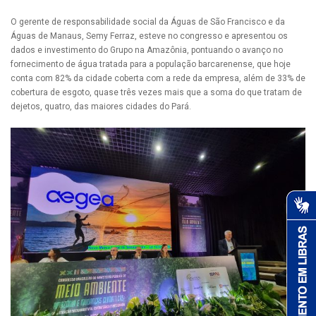
O gerente de responsabilidade social da Águas de São Francisco e da
Águas de Manaus, Semy Ferraz, esteve no congresso e apresentou os
dados e investimento do Grupo na Amazônia, pontuando o avanço no
fornecimento de água tratada para a população barcarenense, que hoje
conta com 82% da cidade coberta com a rede da empresa, além de 33% de
cobertura de esgoto, quase três vezes mais que a soma do que tratam de
dejetos, quatro, das maiores cidades do Pará.