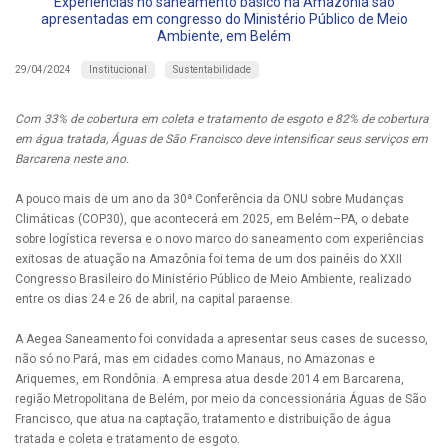
Experiências no saneamento básico na Amazônia são
apresentadas em congresso do Ministério Público de Meio
Ambiente, em Belém
Institucional
Sustentabilidade
29/04/2024
Com 33% de cobertura em coleta e tratamento de esgoto e 82% de cobertura
em água tratada, Águas de São Francisco deve intensificar seus serviços em
Barcarena neste ano.
A pouco mais de um ano da 30ª Conferência da ONU sobre Mudanças
Climáticas (COP30), que acontecerá em 2025, em Belém–PA, o debate
sobre logística reversa e o novo marco do saneamento com experiências
exitosas de atuação na Amazônia foi tema de um dos painéis do XXII
Congresso Brasileiro do Ministério Público de Meio Ambiente, realizado
entre os dias 24 e 26 de abril, na capital paraense.
A Aegea Saneamento foi convidada a apresentar seus cases de sucesso,
não só no Pará, mas em cidades como Manaus, no Amazonas e
Ariquemes, em Rondônia. A empresa atua desde 2014 em Barcarena,
região Metropolitana de Belém, por meio da concessionária Águas de São
Francisco, que atua na captação, tratamento e distribuição de água
tratada e coleta e tratamento de esgoto.