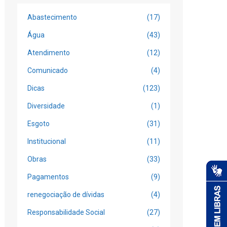
Abastecimento
(17)
Água
(43)
Atendimento
(12)
Comunicado
(4)
Dicas
(123)
Diversidade
(1)
Esgoto
(31)
Institucional
(11)
Obras
(33)
Pagamentos
(9)
renegociação de dívidas
(4)
Responsabilidade Social
(27)