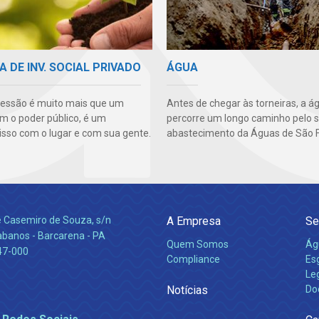
A DE INV. SOCIAL PRIVADO
ÁGUA
essão é muito mais que um
Antes de chegar às torneiras, a á
m o poder público, é um
percorre um longo caminho pelo 
so com o lugar e com sua gente.
abastecimento da Águas de São F
e Casemiro de Souza, s/n
A Empresa
Se
abanos - Barcarena - PA
Quem Somos
Ág
47-000
Compliance
Es
Leg
Notícias
Do