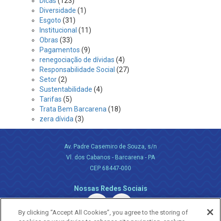
Dicas
(123)
Diversidade
(1)
Esgoto
(31)
Institucional
(11)
Obras
(33)
Pagamentos
(9)
renegociação de dívidas
(4)
Responsabilidade Social
(27)
Setor
(2)
Sustentabilidade
(4)
Tarifas
(5)
Trata Bem Barcarena
(18)
zera dívida
(3)
Av. Padre Casemiro de Souza, s/n
Vl. dos Cabanos - Barcarena - PA
CEP 68447-000
Nossas Redes Sociais
By clicking “Accept All Cookies”, you agree to the storing of