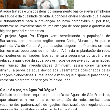
A água tratada é um dos itens do saneamento básico e leva à melhoria
da saúde e da qualidade de vida. A concessionária entende que a água
é fundamental para a prevenção ao novo coronavírus e, por isso,
manteve os investimentos de implantação de rede para a garantia da
higiene pessoal e doméstica.
O projeto Água Pai D’égua vem beneficiando a população de
Barcarena, contemplando regiões como Caripi, Murucupi, Arapari e
parte da Vila do Conde. Agora, as ações seguem no Pioneiro, um dos
bairros mais populosos do município. “Além da implantação de rede,
combatemos as fraudes. Isso aumenta a segurança do usuário em
relação à qualidade da água, pois os riscos de possíveis contaminações
em função das irregularidades diminuem; assim como também
diminui a perda de água devido aos vazamentos ocasionados pelas
ligações clandestinas. O resultado é mais água disponível para todos”,
comenta o gerente de serviços Reinaldo Leão.
O que é o projeto Água Pai Dégua?
Os bairros recebem equipes multitarefa da Águas de São Francisco,
que atuam com melhorias como extensão de rede, combate aos
vazamentos, padronização de ligações, fiscalização de irregularidades,
negociação de débitos e cadastro de Tarifa Social.