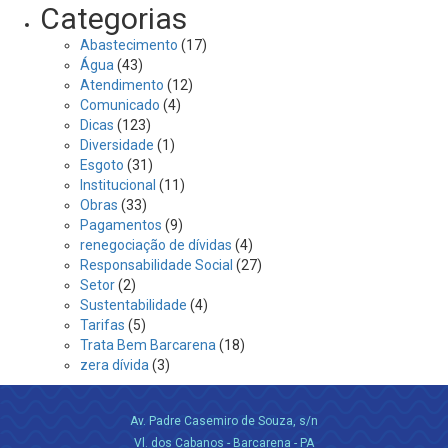
Categorias
Abastecimento
(17)
Água
(43)
Atendimento
(12)
Comunicado
(4)
Dicas
(123)
Diversidade
(1)
Esgoto
(31)
Institucional
(11)
Obras
(33)
Pagamentos
(9)
renegociação de dívidas
(4)
Responsabilidade Social
(27)
Setor
(2)
Sustentabilidade
(4)
Tarifas
(5)
Trata Bem Barcarena
(18)
zera dívida
(3)
Av. Padre Casemiro de Souza, s/n
Vl. dos Cabanos - Barcarena - PA