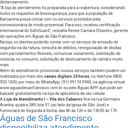
distanciamento.
“A loja de atendimento foi preparada para a reabertura, considerando
todos os requisitos de biossegurança, para que a população de
Barcarena possa contar com os serviços prestados pela
concessionária de modo presencial. Para isso, recebeu certificação
internacional do SafeGuard”, ressalta Renee Camara Chaveiro, gerente
de operações em Águas de São Francisco.
Na loja, os clientes poderão contar com os serviços de emissão de
segunda via da fatura, consulta de débitos, renegociação de dívidas
com parcelamentos flexíveis, comunicar vazamento, solicitação de
vistorias no consumo, solicitação de deslocamento de ramal e muito
mais.
Além do atendimento presencial, nossos serviços também podem ser
realizados por meio dos
canais digitais 24 horas
, no telefone 0800
933 1000, por meio do WhatsApp: (91) 99174 5940, na agência virtual:
www.aguasdesaofrancisco.com.br ou pelo Águas APP, que pode ser
baixado gratuitamente na loja de aplicativos de seu celular.
A
Loja de Atendimento I – Vila dos Cabanos
fica na rua Germano
Aranha, quadra 289, lote 01 (ao lado da Igreja de São José) e
funcionará de Segunda à Sexta, das 8h às 12h e de 13h30 às 17h.
Águas de São Francisco
disponibiliza atendimento