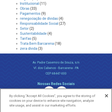
Institucional
(11)
Obras
(33)
Pagamentos
(9)
renegociação de dívidas
(4)
Responsabilidade Social
(27)
Setor
(2)
Sustentabilidade
(4)
Tarifas
(5)
Trata Bem Barcarena
(18)
zera dívida
(3)
Av. Padre Casemiro de Souza, s/n
Vl. dos Cabanos - Barcarena - PA
CEP 68447-000
Nossas Redes Sociais
By clicking “Accept All Cookies”, you agree to the storing of
cookies on your device to enhance site navigation, analyze
site usage, and assist in our marketing efforts.