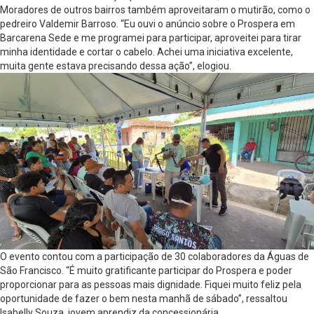
Moradores de outros bairros também aproveitaram o mutirão, como o
pedreiro Valdemir Barroso. “Eu ouvi o anúncio sobre o Prospera em
Barcarena Sede e me programei para participar, aproveitei para tirar
minha identidade e cortar o cabelo. Achei uma iniciativa excelente,
muita gente estava precisando dessa ação”, elogiou.
O evento contou com a participação de 30 colaboradores da Águas de
São Francisco. “É muito gratificante participar do Prospera e poder
proporcionar para as pessoas mais dignidade. Fiquei muito feliz pela
oportunidade de fazer o bem nesta manhã de sábado”, ressaltou
Isabelly Souza, jovem aprendiz da concessionária.