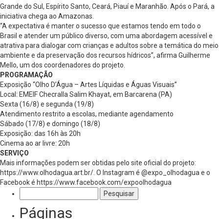
Grande do Sul, Espírito Santo, Ceará, Piauí e Maranhão. Após o Pará, a
iniciativa chega ao Amazonas.
“A expectativa é manter o sucesso que estamos tendo em todo o
Brasil e atender um público diverso, com uma abordagem acessível e
atrativa para dialogar com crianças e adultos sobre a temática do meio
ambiente e da preservação dos recursos hídricos”, afirma Guilherme
Mello, um dos coordenadores do projeto.
PROGRAMAÇÃO
Exposição “Olho D’Água – Artes Líquidas e Águas Visuais”
Local: EMEIF Checralla Salim Khayat, em Barcarena (PA)
Sexta (16/8) e segunda (19/8)
Atendimento restrito a escolas, mediante agendamento
Sábado (17/8) e domingo (18/8)
Exposição: das 16h às 20h
Cinema ao ar livre: 20h
SERVIÇO
Mais informações podem ser obtidas pelo site oficial do projeto:
https://www.olhodagua.art.br/. O Instagram é @expo_olhodagua e o
Facebook é https://www.facebook.com/expoolhodagua
Pesquisar
por:
Páginas