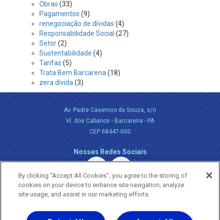
Obras
(33)
Pagamentos
(9)
renegociação de dívidas
(4)
Responsabilidade Social
(27)
Setor
(2)
Sustentabilidade
(4)
Tarifas
(5)
Trata Bem Barcarena
(18)
zera dívida
(3)
Av. Padre Casemiro de Souza, s/n
Vl. dos Cabanos - Barcarena - PA
CEP 68447-000
Nossas Redes Sociais
By clicking “Accept All Cookies”, you agree to the storing of
cookies on your device to enhance site navigation, analyze
site usage, and assist in our marketing efforts.