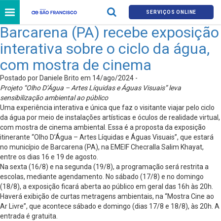
SERVIÇOS ONLINE
Barcarena (PA) recebe exposição
interativa sobre o ciclo da água,
com mostra de cinema
Postado por Daniele Brito em 14/ago/2024 -
Projeto “Olho D’Água – Artes Líquidas e Águas Visuais” leva
sensibilização ambiental ao público
Uma experiência interativa e única que faz o visitante viajar pelo ciclo
da água por meio de instalações artísticas e óculos de realidade virtual,
com mostra de cinema ambiental. Essa é a proposta da exposição
itinerante “Olho D’Água – Artes Líquidas e Águas Visuais”, que estará
no município de Barcarena (PA), na EMEIF Checralla Salim Khayat,
entre os dias 16 e 19 de agosto.
Na sexta (16/8) e na segunda (19/8), a programação será restrita a
escolas, mediante agendamento. No sábado (17/8) e no domingo
(18/8), a exposição ficará aberta ao público em geral das 16h às 20h.
Haverá exibição de curtas metragens ambientais, na “Mostra Cine ao
Ar Livre”, que acontece sábado e domingo (dias 17/8 e 18/8), às 20h. A
entrada é gratuita.