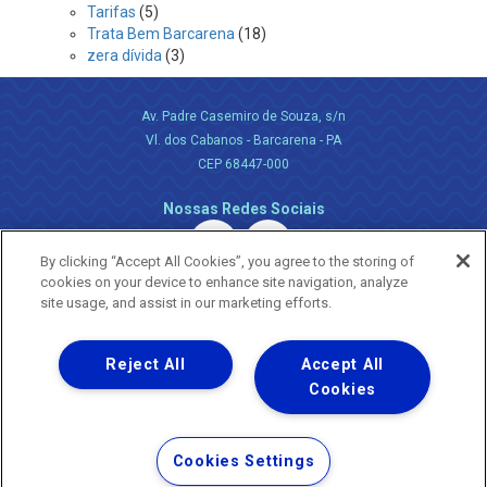
Tarifas
(5)
Trata Bem Barcarena
(18)
zera dívida
(3)
Av. Padre Casemiro de Souza, s/n
Vl. dos Cabanos - Barcarena - PA
CEP 68447-000
Nossas Redes Sociais
By clicking “Accept All Cookies”, you agree to the storing of
cookies on your device to enhance site navigation, analyze
site usage, and assist in our marketing efforts.
Reject All
Accept All
Uma empresa
Copyright ® 2026 - Todos os Direitos Reservados.
Cookies
Nossa natureza movimenta a vida
Termos Gerais de Uso de Sites e Aplicativos
Cookies Settings
Política de Privacidade e Proteção de Dados