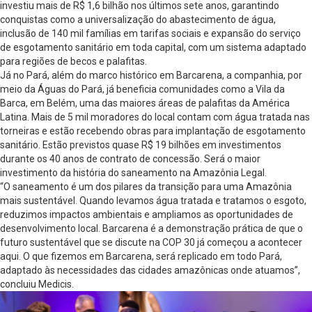
investiu mais de R$ 1,6 bilhão nos últimos sete anos, garantindo
conquistas como a universalização do abastecimento de água,
inclusão de 140 mil famílias em tarifas sociais e expansão do serviço
de esgotamento sanitário em toda capital, com um sistema adaptado
para regiões de becos e palafitas.
Já no Pará, além do marco histórico em Barcarena, a companhia, por
meio da Águas do Pará, já beneficia comunidades como a Vila da
Barca, em Belém, uma das maiores áreas de palafitas da América
Latina. Mais de 5 mil moradores do local contam com água tratada nas
torneiras e estão recebendo obras para implantação de esgotamento
sanitário. Estão previstos quase R$ 19 bilhões em investimentos
durante os 40 anos de contrato de concessão. Será o maior
investimento da história do saneamento na Amazônia Legal.
“O saneamento é um dos pilares da transição para uma Amazônia
mais sustentável. Quando levamos água tratada e tratamos o esgoto,
reduzimos impactos ambientais e ampliamos as oportunidades de
desenvolvimento local. Barcarena é a demonstração prática de que o
futuro sustentável que se discute na COP 30 já começou a acontecer
aqui. O que fizemos em Barcarena, será replicado em todo Pará,
adaptado às necessidades das cidades amazônicas onde atuamos”,
concluiu Medicis.