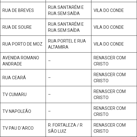
RUA SANTARÉM E
RUA DE BREVES
VILA DO CONDE
RUA SEM SAÍDA
RUA SANTARÉM E
RUA DE SOURE
VILA DO CONDE
RUA SEM SAÍDA
RUA PORTEL E RUA
RUA PORTO DE MOZ
VILA DO CONDE
ALTAMIRA
AVENIDA ROMANO
RENASCER COM
–
ANDRADE
CRISTO
RENASCER COM
RUA CEARÁ
–
CRISTO
RENASCER COM
TV CUMARU
–
CRISTO
RENASCER COM
TV NAPOLEÃO
–
CRISTO
R. FORTALEZA / R
RENASCER COM
TV PAU D´ARCO
SÃO LUIZ
CRISTO