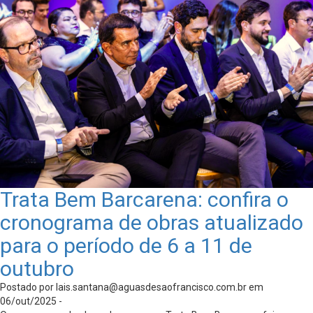
Trata Bem Barcarena: confira o
cronograma de obras atualizado
para o período de 6 a 11 de
outubro
Postado por
lais.santana@aguasdesaofrancisco.com.br
em
06/out/2025 -