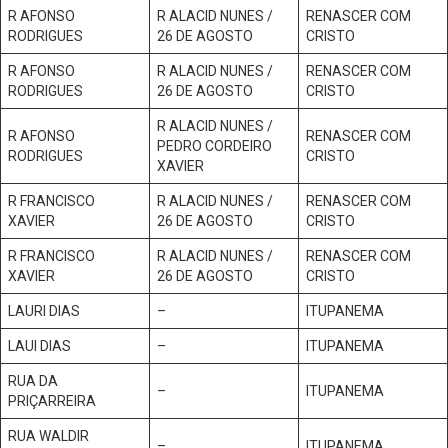
R AFONSO
R ALACID NUNES /
RENASCER COM
RODRIGUES
26 DE AGOSTO
CRISTO
R AFONSO
R ALACID NUNES /
RENASCER COM
RODRIGUES
26 DE AGOSTO
CRISTO
R ALACID NUNES /
R AFONSO
RENASCER COM
PEDRO CORDEIRO
RODRIGUES
CRISTO
XAVIER
R FRANCISCO
R ALACID NUNES /
RENASCER COM
XAVIER
26 DE AGOSTO
CRISTO
R FRANCISCO
R ALACID NUNES /
RENASCER COM
XAVIER
26 DE AGOSTO
CRISTO
LAURI DIAS
–
ITUPANEMA
LAUI DIAS
–
ITUPANEMA
RUA DA
–
ITUPANEMA
PRIÇARREIRA
RUA WALDIR
–
ITUPANEMA