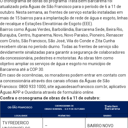
O cronograma de obras do programa Trata Bem Barcarena foi
atualizado pela Águas de São Francisco para o período de 6 a 11 de
outubro. Nesta semana, as frentes de serviço estarão instaladas em
mais de 15 bairros para a implantação de rede de água e esgoto, linhas
de recalque e Estações Elevatórias de Esgoto (EEE).
Bairros como Águas Verdes, Barbolândia, Barcarena Sede, Beira Rio,
Burajuba, Centro, Itupanema, Novo, Novo Paraíso, Pioneiro, Renascer
com Cristo, São Francisco, São José, Vila do Conde e Zita Cunha
recebem obras no período diurno. Todas as frentes de serviço são
devidamente sinalizadas para garantir a segurança de colaboradores
da concessionária, pedestres e motoristas. As obras têm como
objetivo ampliar os serviços de água e esgoto no município de
Barcarena até a COP 30.
Em caso de ocorrências, os moradores podem entrar em contato com
a concessionária através dos canais oficiais da Águas de São
Francisco: 0800 933 1000, site aguasdesaofrancisco.com.br, aplicativo
Águas APP e Ouvidoria através de formulário online.
Confira o cronograma de obras de 6 a 11 de outubro:
TV FREDERICO
–
BAIRRO NOVO