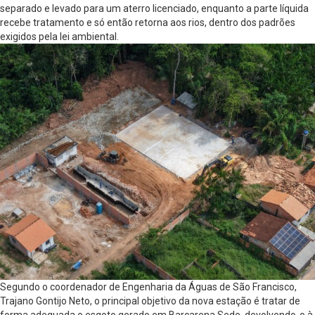
separado e levado para um aterro licenciado, enquanto a parte líquida
recebe tratamento e só então retorna aos rios, dentro dos padrões
exigidos pela lei ambiental.
Segundo o coordenador de Engenharia da Águas de São Francisco,
Trajano Gontijo Neto, o principal objetivo da nova estação é tratar de
forma adequada o esgoto gerado em Barcarena Sede, devolvendo-o à