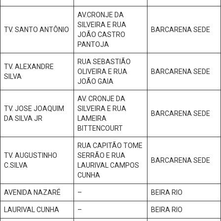
AV.CRONJE DA
SILVEIRA E RUA
TV. SANTO ANTÔNIO
BARCARENA SEDE
JOÃO CASTRO
PANTOJA
RUA SEBASTIÃO
TV. ALEXANDRE
OLIVEIRA E RUA
BARCARENA SEDE
SILVA
JOÃO GAIA
AV. CRONJE DA
TV. JOSE JOAQUIM
SILVEIRA E RUA
BARCARENA SEDE
DA SILVA JR
LAMEIRA
BITTENCOURT
RUA CAPITÃO TOME
TV. AUGUSTINHO
SERRÃO E RUA
BARCARENA SEDE
C.SILVA
LAURIVAL CAMPOS
CUNHA
AVENIDA NAZARÉ
–
BEIRA RIO
LAURIVAL CUNHA
–
BEIRA RIO