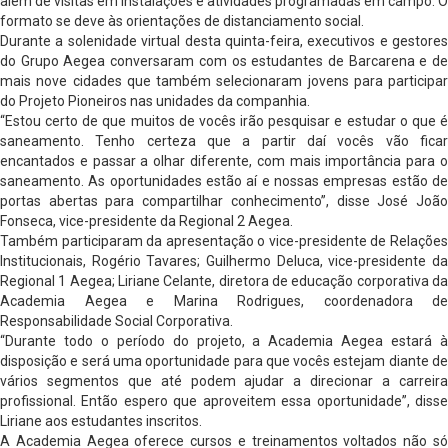
além de visitas em instalações e atividades programadas em campo. O
formato se deve às orientações de distanciamento social.
Durante a solenidade virtual desta quinta-feira, executivos e gestores
do Grupo Aegea conversaram com os estudantes de Barcarena e de
mais nove cidades que também selecionaram jovens para participar
do Projeto Pioneiros nas unidades da companhia.
“Estou certo de que muitos de vocês irão pesquisar e estudar o que é
saneamento. Tenho certeza que a partir daí vocês vão ficar
encantados e passar a olhar diferente, com mais importância para o
saneamento. As oportunidades estão aí e nossas empresas estão de
portas abertas para compartilhar conhecimento”, disse José João
Fonseca, vice-presidente da Regional 2 Aegea.
Também participaram da apresentação o vice-presidente de Relações
Institucionais, Rogério Tavares; Guilhermo Deluca, vice-presidente da
Regional 1 Aegea; Liriane Celante, diretora de educação corporativa da
Academia Aegea e Marina Rodrigues, coordenadora de
Responsabilidade Social Corporativa.
“Durante todo o período do projeto, a Academia Aegea estará à
disposição e será uma oportunidade para que vocês estejam diante de
vários segmentos que até podem ajudar a direcionar a carreira
profissional. Então espero que aproveitem essa oportunidade”, disse
Liriane aos estudantes inscritos.
A Academia Aegea oferece cursos e treinamentos voltados não só