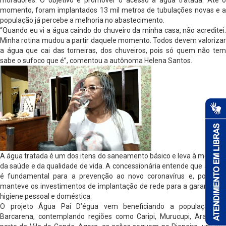
moradores. O objetivo é promover o acesso à água tratada. Até o
momento, foram implantados 13 mil metros de tubulações novas e a
população já percebe a melhoria no abastecimento.
“Quando eu vi a água caindo do chuveiro da minha casa, não acreditei.
Minha rotina mudou a partir daquele momento. Todos devem valorizar
a água que cai das torneiras, dos chuveiros, pois só quem não tem
sabe o sufoco que é”, comentou a autônoma Helena Santos.
A água tratada é um dos itens do saneamento básico e leva à melhoria
da saúde e da qualidade de vida. A concessionária entende que a água
é fundamental para a prevenção ao novo coronavírus e, por isso,
manteve os investimentos de implantação de rede para a garantia da
higiene pessoal e doméstica.
O projeto Água Pai D’égua vem beneficiando a população de
Barcarena, contemplando regiões como Caripi, Murucupi, Arapari e