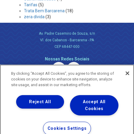
Tarifas
(5)
Trata Bem Barcarena
(18)
zera dívida
(3)
Av. Padre Casemiro de Souza, s/n
Vl. dos Cabanos - Barcarena - PA
CEP 68447-000
Nossas Redes Sociais
By clicking “Accept All Cookies”, you agree to the storing of
cookies on your device to enhance site navigation, analyze
site usage, and assist in our marketing efforts.
Reject All
Accept All
Uma empresa
Copyright ® 2026 - Todos os Direitos Reservados.
Cookies
Nossa natureza movimenta a vida
Termos Gerais de Uso de Sites e Aplicativos
Cookies Settings
Política de Privacidade e Proteção de Dados