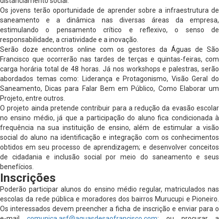
distanciamento social.
Os jovens terão oportunidade de aprender sobre a infraestrutura de
saneamento e a dinâmica nas diversas áreas da empresa,
estimulando o pensamento crítico e reflexivo, o senso de
responsabilidade, a criatividade e a inovação.
Serão doze encontros online com os gestores da Águas de São
Francisco que ocorrerão nas tardes de terças e quintas-feiras, com
carga horária total de 48 horas. Já nos workshops e palestras, serão
abordados temas como: Liderança e Protagonismo, Visão Geral do
Saneamento, Dicas para Falar Bem em Público, Como Elaborar um
Projeto, entre outros.
O projeto ainda pretende contribuir para a redução da evasão escolar
no ensino médio, já que a participação do aluno fica condicionada à
frequência na sua instituição de ensino, além de estimular a visão
social do aluno na identificação e integração com os conhecimentos
obtidos em seu processo de aprendizagem; e desenvolver conceitos
de cidadania e inclusão social por meio do saneamento e seus
benefícios.
Inscrições
Poderão participar alunos do ensino médio regular, matriculados nas
escolas da rede pública e moradores dos bairros Murucupi e Pioneiro.
Os interessados devem preencher a ficha de inscrição e enviar para o
e-mail
comunica.asf@aguasdesaofrancisco.com
; ou procurar a