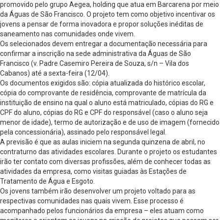
promovido pelo grupo Aegea, holding que atua em Barcarena por meio
da Águas de São Francisco. O projeto tem como objetivo incentivar os
jovens a pensar de forma inovadora e propor soluções inéditas de
saneamento nas comunidades onde vivem.
Os selecionados devem entregar a documentação necessária para
confirmar a inscrição na sede administrativa da Águas de São
Francisco (v. Padre Casemiro Pereira de Souza, s/n – Vila dos
Cabanos) até a sexta-feira (12/04).
Os documentos exigidos são: cópia atualizada do histórico escolar,
cópia do comprovante de residência, comprovante de matrícula da
instituição de ensino na qual o aluno está matriculado, cópias do RG e
CPF do aluno, cópias do RG e CPF do responsável (caso o aluno seja
menor de idade), termo de autorização e de uso de imagem (fornecido
pela concessionária), assinado pelo responsável legal.
A previsão é que as aulas iniciem na segunda quinzena de abril, no
contraturno das atividades escolares. Durante o projeto os estudantes
irão ter contato com diversas profissões, além de conhecer todas as
atividades da empresa, como visitas guiadas às Estações de
Tratamento de Água e Esgoto.
Os jovens também irão desenvolver um projeto voltado para as
respectivas comunidades nas quais vivem. Esse processo é
acompanhado pelos funcionários da empresa – eles atuam como