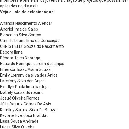
monitores e orientam os jovens na criação de projetos que possam ser
aplicados no dia a dia.
Veja a lista de selecionados:
Ananda Nascimento Alencar
Andriel lima de Sales
Bianca da Silva Santos
Camille Luane lima da Conceição
CHRISTIELLY Souza do Nascimento
Débora Ilana
Débora Teles Nobrega
Eduardo Henrique cardim dos anjos
Emerson Isaac Viana Souza
Emily Lorrany da silva dos Anjos
Estefany Silva dos Anjos
Everllyn Paula lima pantoja
Izabely sousa do rosario
Josué Oliveira Ramos
Júlia Beatriz Gomes De Avis
Ketelley Samira Silva De Souza
Keylane Everdosa Brandão
Laísa Sousa Andrade
Lucas Silva Oliveira