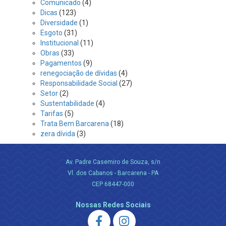
Comunicado
(4)
Dicas
(123)
Diversidade
(1)
Esgoto
(31)
Institucional
(11)
Obras
(33)
Pagamentos
(9)
renegociação de dívidas
(4)
Responsabilidade Social
(27)
Setor
(2)
Sustentabilidade
(4)
Tarifas
(5)
Trata Bem Barcarena
(18)
zera dívida
(3)
Av. Padre Casemiro de Souza, s/n
Vl. dos Cabanos - Barcarena - PA
CEP 68447-000
Nossas Redes Sociais