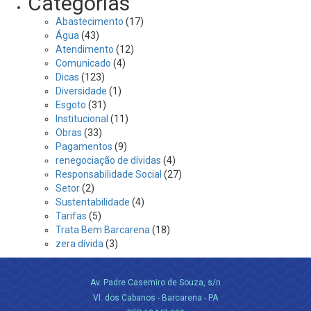
Categorias
Abastecimento
(17)
Água
(43)
Atendimento
(12)
Comunicado
(4)
Dicas
(123)
Diversidade
(1)
Esgoto
(31)
Institucional
(11)
Obras
(33)
Pagamentos
(9)
renegociação de dívidas
(4)
Responsabilidade Social
(27)
Setor
(2)
Sustentabilidade
(4)
Tarifas
(5)
Trata Bem Barcarena
(18)
zera dívida
(3)
Av. Padre Casemiro de Souza, s/n
Vl. dos Cabanos - Barcarena - PA